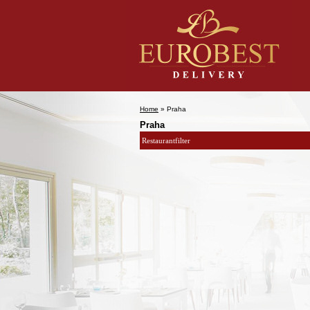
Home
» Praha
Praha
Restaurantfilter