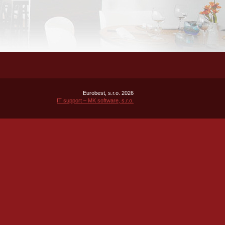
Eurobest, s.r.o. 2026
IT support – MK software, s.r.o.